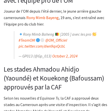
avec l’équipe pro de l’OM
Joueur de l’OM depuis l’été dernier, le jeune arrière gauche
camerounais
Rony Mimb Bayeng
, 19 ans, s’est entraîné avec
l’équipe pro du club hier.
Rony Mimb Baheng
[2005 ] avec les pro
#TeamOM
@OM_Officiel
pic.twitter.com/dwn9qxQcbL
— GP013 (@Gp_013)
October 2, 2024
Les stades Ahmadou Ahidjo
(Yaoundé) et Kouekong (Bafoussam)
approuvés par la CAF
Selon les nouvelles d
‘Equinoxe Tv,
la CAF a approuvé deux
stades au Cameroun après une visite d’inspection. Il s’agit des
stades Ahmadou Ahidjo de Yaoundé et Kouekong de