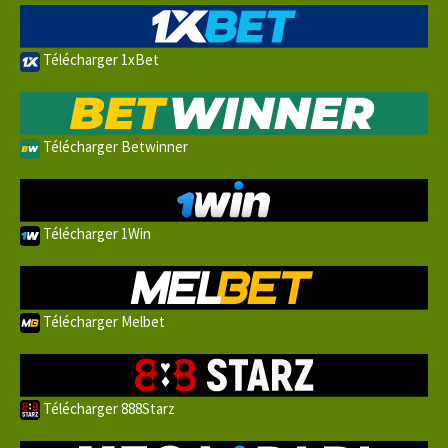
Télécharger 1xBet
Télécharger Betwinner
Télécharger 1Win
Télécharger Melbet
Télécharger 888Starz