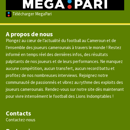
Télécharger MegaPari
A propos de nous
Plongez au cœur de l’actualité du football au Cameroun et de
l’ensemble des joueurs camerounais à travers le monde ! Restez
informé en temps réel des dernières infos, des résultats
palpitants de nos joueurs et de leurs performances. Ne manquez
aucune compétition, aucun transfert, aucun record battu et
profitez de nos nombreuses interviews. Rejoignez notre
communauté de passionnés et vibrez au rythme des exploits des
joueurs camerounais. Rendez-vous sur notre site dès maintenant
pour vivre intensément le football des Lions Indomptables !
Contacts
Contactez-nous