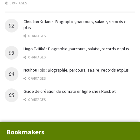
0 PARTAGES
Christian Kofane : Biographie, parcours, salaire, records et
plus
0 PARTAGES
Hugo Ekitiké : Biographie, parcours, salaire, records et plus
0 PARTAGES
Nouhou Tolo : Biographie, parcours, salaire, records et plus
0 PARTAGES
Guide de création de compte en ligne chez Roisbet
0 PARTAGES
Bookmakers