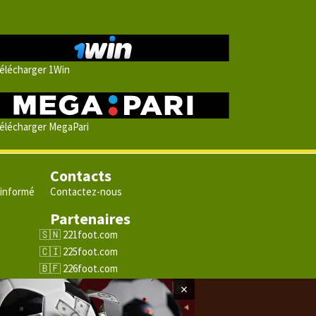
élécharger 1Win
élécharger MegaPari
Contacts
 informé
Contactez-nous
Partenaires
e
221foot.com
225foot.com
226foot.com
228foot.com
×
229foot.com