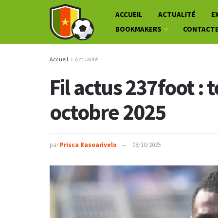
ACCUEIL
ACTUALITÉ
E
BOOKMAKERS
CONTACT
Accueil
Actualité
Fil actus 237foot : 
octobre 2025
par
Prisca Rasoarivelo
08/10/2025