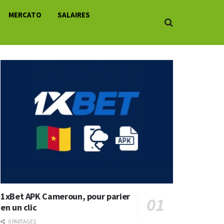
MERCATO
SALAIRES
1xBet APK Cameroun, pour parier
en un clic
0 PARTAGES