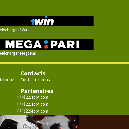
élécharger 1Win
élécharger MegaPari
Contacts
 informé
Contactez-nous
Partenaires
e
221foot.com
225foot.com
226foot.com
228foot.com
×
229foot.com