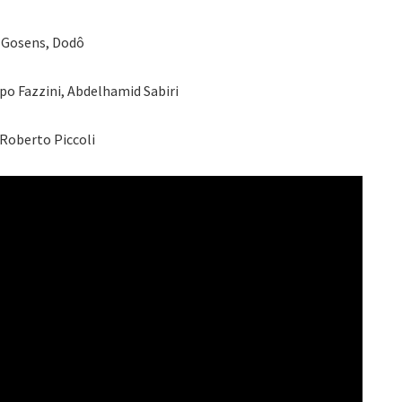
 Gosens, Dodô
po Fazzini, Abdelhamid Sabiri
Roberto Piccoli