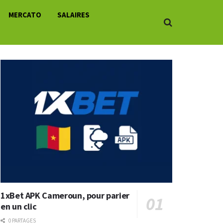
MERCATO
SALAIRES
1xBet APK Cameroun, pour parier
en un clic
0 PARTAGES