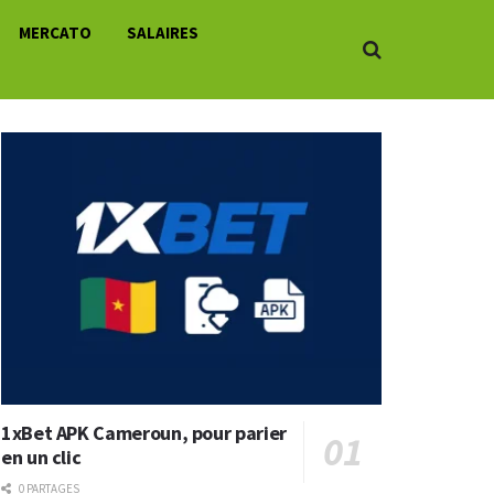
MERCATO
SALAIRES
1xBet APK Cameroun, pour parier
en un clic
0 PARTAGES