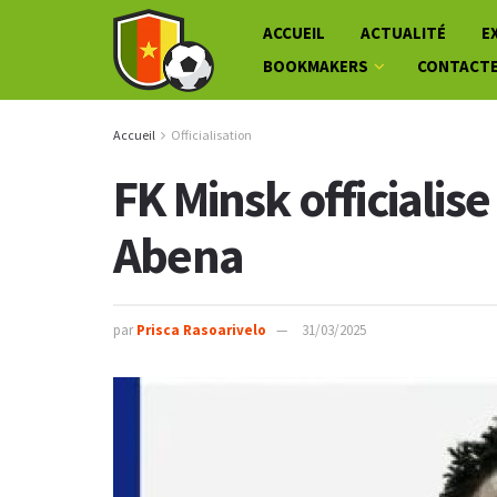
ACCUEIL
ACTUALITÉ
E
BOOKMAKERS
CONTACT
Accueil
Officialisation
FK Minsk officialise
Abena
par
Prisca Rasoarivelo
31/03/2025