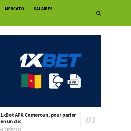
MERCATO
SALAIRES
1xBet APK Cameroun, pour parier
en un clic
0 PARTAGES