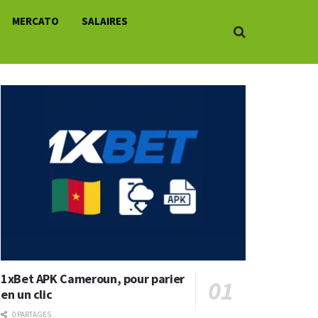
MERCATO
SALAIRES
1xBet APK Cameroun, pour parier
en un clic
0 PARTAGES