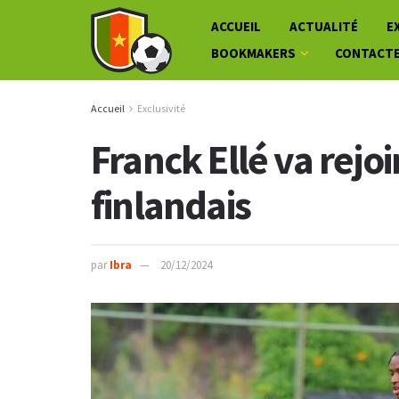
ACCUEIL
ACTUALITÉ
E
BOOKMAKERS
CONTACT
Accueil
Exclusivité
Franck Ellé va rej
finlandais
par
Ibra
20/12/2024