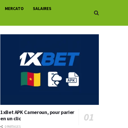
MERCATO
SALAIRES
1xBet APK Cameroun, pour parier
en un clic
0 PARTAGES