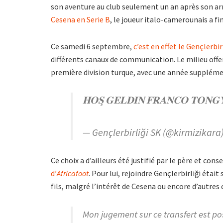
son aventure au club seulement un an après son arr
Cesena en Serie B
, le joueur italo-camerounais a f
Ce samedi 6 septembre,
c’est en effet le Gençlerbir
différents canaux de communication. Le milieu offen
première division turque, avec une année suppléme
𝐇𝐎𝐒̧ 𝐆𝐄𝐋𝐃𝐈̇𝐍 𝐅𝐑𝐀𝐍𝐂𝐎 𝐓𝐎𝐍𝐆
— Gençlerbirliği SK (@kirmizikara
Ce choix a d’ailleurs été justifié par le père et cons
d’
Africafoot
. Pour lui, rejoindre Gençlerbirliği éta
fils, malgré l’intérêt de Cesena ou encore d’autres
Mon jugement sur ce transfert est posit