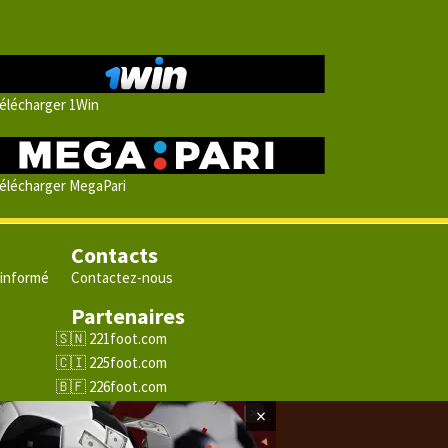
élécharger 1Win
élécharger MegaPari
Contacts
 informé
Contactez-nous
Partenaires
e
221foot.com
225foot.com
226foot.com
228foot.com
×
229foot.com