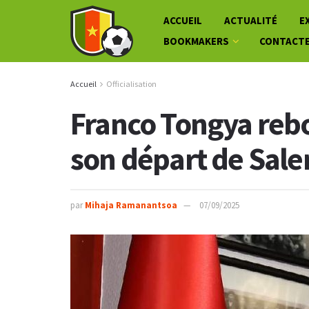
ACCUEIL
ACTUALITÉ
E
BOOKMAKERS
CONTACT
Accueil
Officialisation
Franco Tongya rebo
son départ de Sale
par
Mihaja Ramanantsoa
07/09/2025