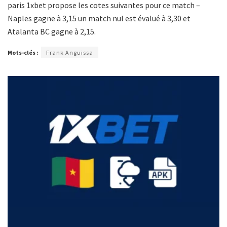
paris 1xbet propose les cotes suivantes pour ce match –
Naples gagne à 3,15 un match nul est évalué à 3,30 et
Atalanta BC gagne à 2,15.
Mots-clés :
Frank Anguissa