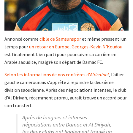
Annoncé comme
cible de Samsunspor
et même pressenti un
temps pour
un retour en Europe
,
Georges-Kevin N’Koudou
est finalement bien parti pour poursuivre sa carrière en
Arabie saoudite, malgré son départ de Damac FC.
Selon les informations de nos confrères d’
Africafoot
, l’ailier
gauche camerounais s’apprête à rejoindre la deuxième
division saoudienne. Après des négociations intenses, le club
d’Al Diriyah, récemment promu, aurait trouvé un accord pour
son transfert.
Après de longues et intenses
négociations entre Damac et Al Diriyah,
les deux clubs ont finalement trouvé un