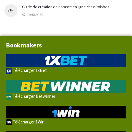
Guide de création de compte en ligne chez Roisbet
0 PARTAGES
Bookmakers
Télécharger 1xBet
Télécharger Betwinner
Télécharger 1Win