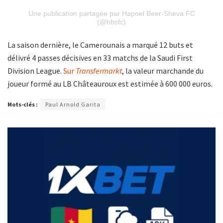
Une publication partagée par Hapoel Beer-Sheva FC
(@hbsfc)
La saison dernière, le Camerounais a marqué 12 buts et
délivré 4 passes décisives en 33 matchs de la Saudi First
Division League.
Sur
Transfermarkt
, la valeur marchande du
joueur formé au LB Châteauroux est estimée à 600 000 euros.
Mots-clés :
Paul Arnold Garita