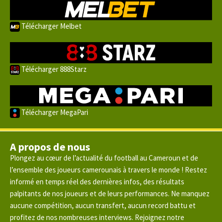
Télécharger Melbet
Télécharger 888Starz
Télécharger MegaPari
A propos de nous
Plongez au cœur de l’actualité du football au Cameroun et de
l’ensemble des joueurs camerounais à travers le monde ! Restez
informé en temps réel des dernières infos, des résultats
palpitants de nos joueurs et de leurs performances. Ne manquez
aucune compétition, aucun transfert, aucun record battu et
profitez de nos nombreuses interviews. Rejoignez notre