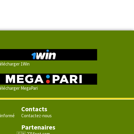
élécharger 1Win
élécharger MegaPari
Contacts
 informé
Contactez-nous
Partenaires
e
221foot.com