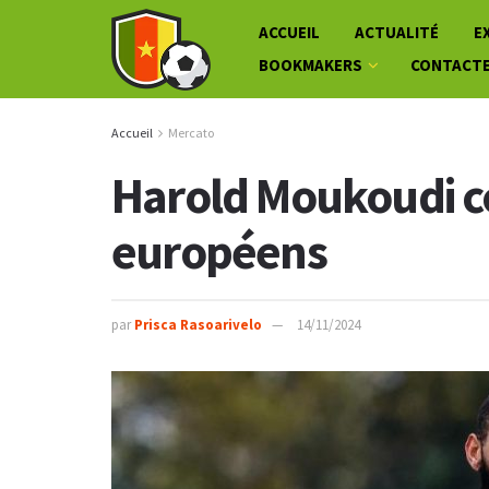
ACCUEIL
ACTUALITÉ
E
BOOKMAKERS
CONTACT
Accueil
Mercato
Harold Moukoudi co
européens
par
Prisca Rasoarivelo
14/11/2024