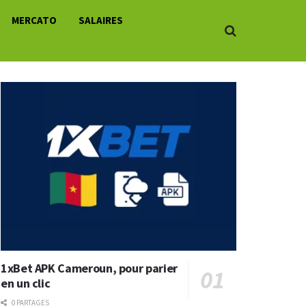
MERCATO
SALAIRES
1xBet APK Cameroun, pour parier
en un clic
0 PARTAGES