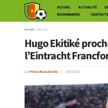
ACCUEIL
ACTUALITÉ
E
BOOKMAKERS
CONTACT
Accueil
Mercato
Hugo Ekitiké proch
l’Eintracht Francfo
par
Prisca Rasoarivelo
04/03/2025