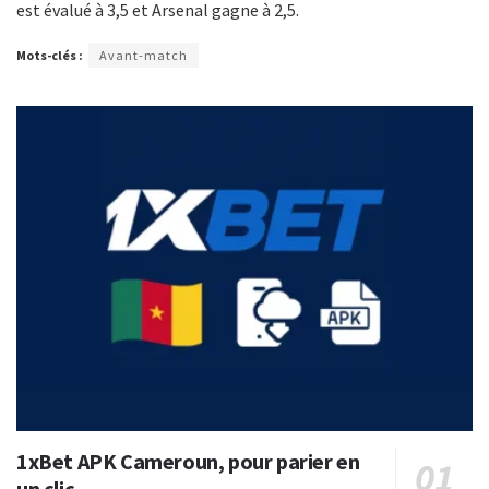
est évalué à 3,5 et Arsenal gagne à 2,5.
Mots-clés :
Avant-match
1xBet APK Cameroun, pour parier en
un clic