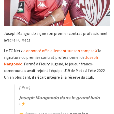
Joseph Mangondo signe son premier contrat professionnel
avec le FC Metz
Le FC Metz
a annoncé officiellement sur son compte
X
la
signature du premier contrat professionnel de
Joseph
Mangondo
. Formé à Fleury Jugend, le joueur franco-
camerounais avait rejoint l’équipe U19 de Metz à l’été 2022.
Un an plus tard, il s’était intégré à la réserve du club.
[ ℙ𝕣𝕠 ]
𝗝𝗼𝘀𝗲𝗽𝗵 𝗠𝗮𝗻𝗴𝗼𝗻𝗱𝗼 𝗱𝗮𝗻𝘀 𝗹𝗲 𝗴𝗿𝗮𝗻𝗱 𝗯𝗮𝗶𝗻
!
L’attaquant a paraphé son 𝗽𝗿𝗲𝗺𝗶𝗲𝗿