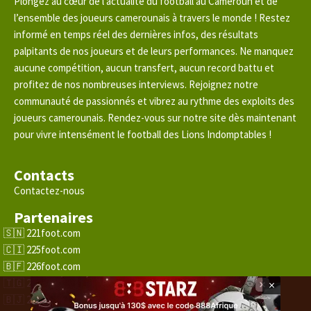
Plongez au cœur de l’actualité du football au Cameroun et de
l’ensemble des joueurs camerounais à travers le monde ! Restez
informé en temps réel des dernières infos, des résultats
palpitants de nos joueurs et de leurs performances. Ne manquez
aucune compétition, aucun transfert, aucun record battu et
profitez de nos nombreuses interviews. Rejoignez notre
communauté de passionnés et vibrez au rythme des exploits des
joueurs camerounais. Rendez-vous sur notre site dès maintenant
pour vivre intensément le football des Lions Indomptables !
Contacts
Contactez-nous
Partenaires
221foot.com
225foot.com
226foot.com
228foot.com
×
229foot.com