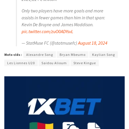
Only two players have more goals and more
assists in fewer games than him in that span:
Kevin De Bruyne and James Maddison.
pic.twitter.com/zuO0ADYsvL
— StatMuse FC (@statmusefc)
August 18, 2024
Mots-clés :
Alexandre Song
Bryan Mbeumo
Kaylian Song
Les Lionnes U20
Saidou Alioum
Steve Kingue