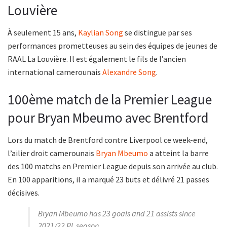
Louvière
À seulement 15 ans,
Kaylian Song
se distingue par ses
performances prometteuses au sein des équipes de jeunes de
RAAL La Louvière. Il est également le fils de l’ancien
international camerounais
Alexandre Song
.
100ème match de la Premier League
pour Bryan Mbeumo avec Brentford
Lors du match de Brentford contre Liverpool ce week-end,
l’ailier droit camerounais
Bryan Mbeumo
a atteint la barre
des 100 matchs en Premier League depuis son arrivée au club.
En 100 apparitions, il a marqué 23 buts et délivré 21 passes
décisives.
Bryan Mbeumo has 23 goals and 21 assists since
2021/22 PL season.