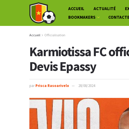
ACCUEIL
ACTUALITÉ
E
BOOKMAKERS
CONTACT
Accueil
Officialisation
Karmiotissa FC offic
Devis Epassy
par
Prisca Rasoarivelo
28/08/2024