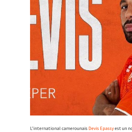
L’international camerounais
Devis Epassy
est un n