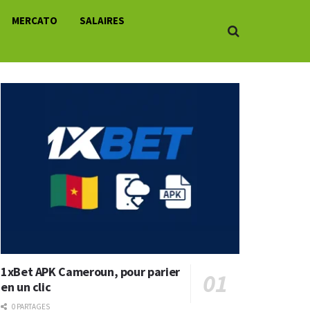
MERCATO
SALAIRES
1xBet APK Cameroun, pour parier
en un clic
0 PARTAGES