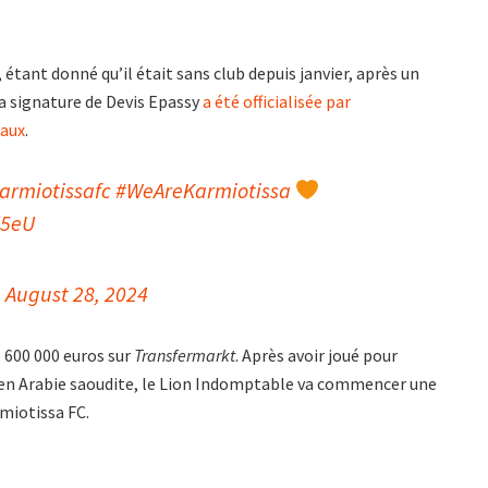
étant donné qu’il était sans club depuis janvier, après un
La signature de Devis Epassy
a été officialisée par
iaux
.
armiotissafc
#WeAreKarmiotissa
U5eU
)
August 28, 2024
 600 000 euros sur
Transfermarkt
. Après avoir joué pour
t en Arabie saoudite, le Lion Indomptable va commencer une
rmiotissa FC.