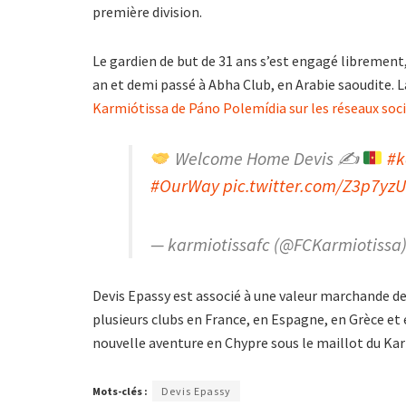
première division.
Le gardien de but de 31 ans s’est engagé librement, 
an et demi passé à Abha Club, en Arabie saoudite. 
Karmiótissa de Páno Polemídia sur les réseaux soc
Welcome Home Devis ✍
#k
#OurWay
pic.twitter.com/Z3p7yz
— karmiotissafc (@FCKarmiotissa
Devis Epassy est associé à une valeur marchande de
plusieurs clubs en France, en Espagne, en Grèce e
nouvelle aventure en Chypre sous le maillot du Ka
Mots-clés :
Devis Epassy