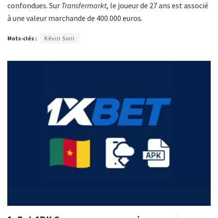
confondues. Sur
Transfermarkt
, le joueur de 27 ans est associé
à une valeur marchande de 400 000 euros.
Mots-clés :
Kévin Soni