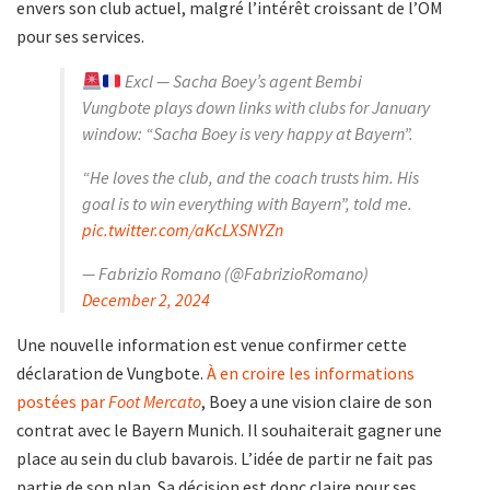
envers son club actuel, malgré l’intérêt croissant de l’OM
pour ses services.
Excl — Sacha Boey’s agent Bembi
Vungbote plays down links with clubs for January
window: “Sacha Boey is very happy at Bayern”.
“He loves the club, and the coach trusts him. His
goal is to win everything with Bayern”, told me.
pic.twitter.com/aKcLXSNYZn
— Fabrizio Romano (@FabrizioRomano)
December 2, 2024
Une nouvelle information est venue confirmer cette
déclaration de Vungbote.
À en croire les informations
postées par
Foot Mercato
, Boey a une vision claire de son
contrat avec le Bayern Munich. Il souhaiterait gagner une
place au sein du club bavarois. L’idée de partir ne fait pas
partie de son plan. Sa décision est donc claire pour ses