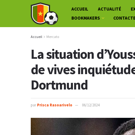
ACCUEIL
ACTUALITÉ
E
BOOKMAKERS
CONTACT
Accueil
Mercato
La situation d’You
de vives inquiétude
Dortmund
par
Prisca Rasoarivelo
06/12/2024