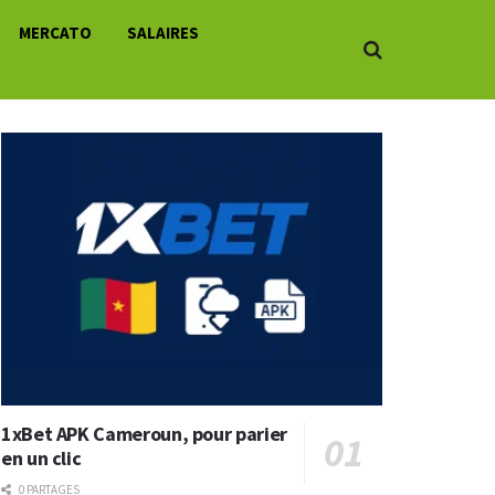
MERCATO
SALAIRES
1xBet APK Cameroun, pour parier
en un clic
0 PARTAGES