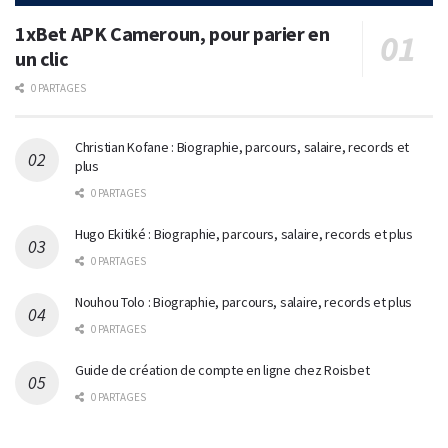
1xBet APK Cameroun, pour parier en
un clic
0 PARTAGES
Christian Kofane : Biographie, parcours, salaire, records et
plus
0 PARTAGES
Hugo Ekitiké : Biographie, parcours, salaire, records et plus
0 PARTAGES
Nouhou Tolo : Biographie, parcours, salaire, records et plus
0 PARTAGES
Guide de création de compte en ligne chez Roisbet
0 PARTAGES