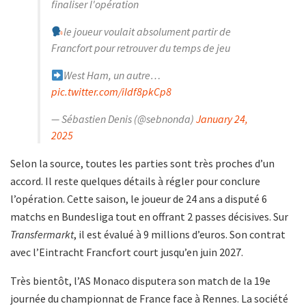
finaliser l'opération
le joueur voulait absolument partir de
Francfort pour retrouver du temps de jeu
West Ham, un autre…
pic.twitter.com/iIdf8pkCp8
— Sébastien Denis (@sebnonda)
January 24,
2025
Selon la source, toutes les parties sont très proches d’un
accord. Il reste quelques détails à régler pour conclure
l’opération. Cette saison, le joueur de 24 ans a disputé 6
matchs en Bundesliga tout en offrant 2 passes décisives. Sur
Transfermarkt
, il est évalué à 9 millions d’euros. Son contrat
avec l’Eintracht Francfort court jusqu’en juin 2027.
Très bientôt, l’AS Monaco disputera son match de la 19e
journée du championnat de France face à Rennes. La société