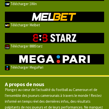
Télécharger 1Win
Télécharger Melbet
Télécharger 888Starz
Télécharger MegaPari
A propos de nous
Plongez au cœur de l’actualité du football au Cameroun et de
l’ensemble des joueurs camerounais à travers le monde ! Restez
informé en temps réel des dernières infos, des résultats
palpitants de nos joueurs et de leurs performances. Ne manquez