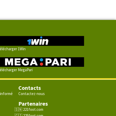
élécharger 1Win
élécharger MegaPari
Contacts
 informé
Contactez-nous
Partenaires
e
221foot.com
225foot.com