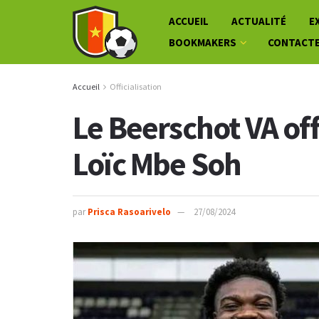
ACCUEIL
ACTUALITÉ
E
BOOKMAKERS
CONTACT
Accueil
Officialisation
Le Beerschot VA offi
Loïc Mbe Soh
par
Prisca Rasoarivelo
27/08/2024