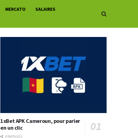
MERCATO
SALAIRES
1xBet APK Cameroun, pour parier
en un clic
0 PARTAGES