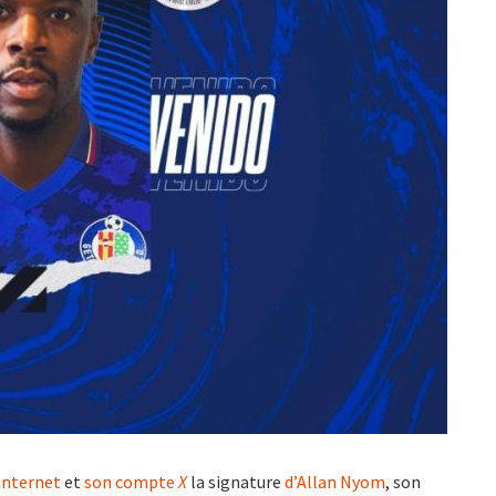
 internet
et
son compte
X
la signature
d’Allan Nyom
, son