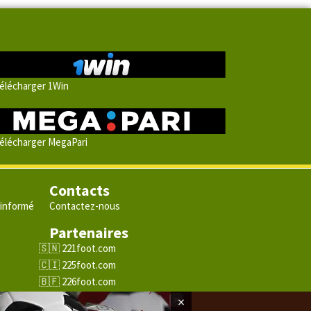
élécharger 1Win
élécharger MegaPari
Contacts
 informé
Contactez-nous
Partenaires
e
221foot.com
225foot.com
226foot.com
228foot.com
×