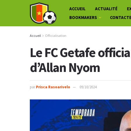
ACCUEIL
ACTUALITÉ
E
BOOKMAKERS
CONTACT
Accueil
Officialisation
Le FC Getafe officia
d’Allan Nyom
par
Prisca Rasoarivelo
09/10/2024