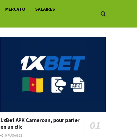
MERCATO
SALAIRES
1xBet APK Cameroun, pour parier
en un clic
0 PARTAGES