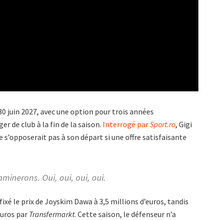
30 juin 2027, avec une option pour trois années
r de club à la fin de la saison.
Interrogé par
Sport.ro
, Gigi
ne s’opposerait pas à son départ si une offre satisfaisante
aminerons. Oui, oui, oui, oui.
ixé le prix de Joyskim Dawa à 3,5 millions d’euros, tandis
euros par
Transfermarkt
. Cette saison, le défenseur n’a