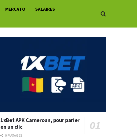
MERCATO
SALAIRES
1xBet APK Cameroun, pour parier
en un clic
0 PARTAGES