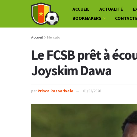
ACCUEIL
ACTUALITÉ
E
BOOKMAKERS
CONTACT
Accueil
Mercato
Le FCSB prêt à écou
Joyskim Dawa
par
Prisca Rasoarivelo
01/03/2026