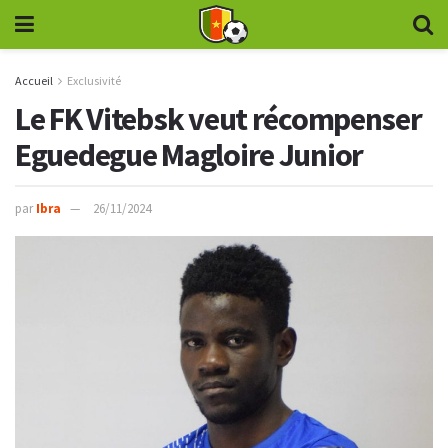
Accueil
Exclusivité
Le FK Vitebsk veut récompenser
Eguedegue Magloire Junior
par
Ibra
26/11/2024