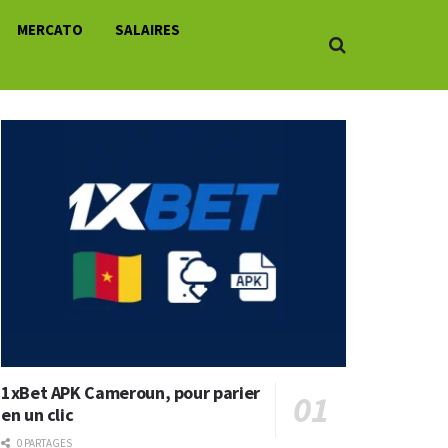
MERCATO
SALAIRES
1xBet APK Cameroun, pour parier
en un clic
0 PARTAGES