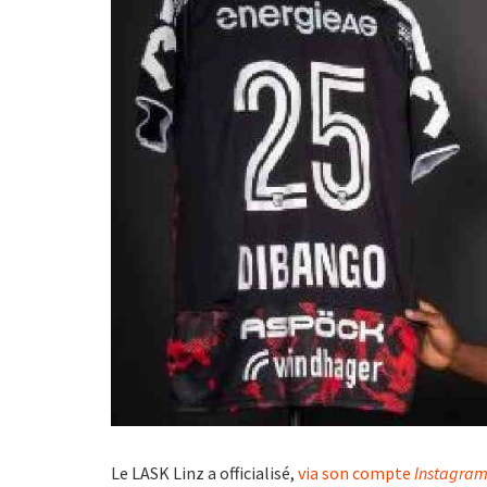
Le LASK Linz a officialisé,
via son compte
Instagra