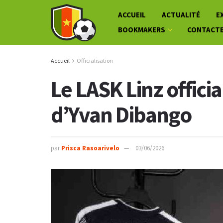
ACCUEIL
ACTUALITÉ
E
BOOKMAKERS
CONTACT
Accueil
Officialisation
Le LASK Linz officia
d’Yvan Dibango
par
Prisca Rasoarivelo
03/06/2026