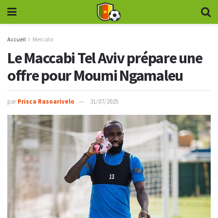
Accueil
Mercato
Le Maccabi Tel Aviv prépare une
offre pour Moumi Ngamaleu
par
Prisca Rasoarivelo
31/07/2025