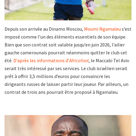
Depuis son arrivée au Dinamo Moscou,
Moumi Ngamaleu
s’est
imposé comme l’un des éléments essentiels de son équipe.
Bien que son contrat soit valable jusqu’en juin 2026, l’ailier
gauche camerounais pourrait néanmoins quitter le club cet
été.
D’après les informations d’
Africafoot
, le Maccabi Tel Aviv
serait très intéressé par ses services. Le club israélien serait
prêt à offrir 3,5 millions d’euros pour convaincre les
dirigeants russes de laisser partir leur joueur. Par ailleurs, un
contrat de trois ans pourrait être proposé à Ngamaleu.