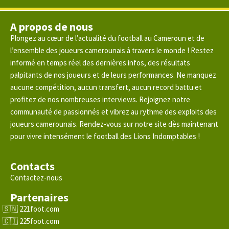
A propos de nous
Plongez au cœur de l’actualité du football au Cameroun et de
l’ensemble des joueurs camerounais à travers le monde ! Restez
informé en temps réel des dernières infos, des résultats
palpitants de nos joueurs et de leurs performances. Ne manquez
aucune compétition, aucun transfert, aucun record battu et
profitez de nos nombreuses interviews. Rejoignez notre
communauté de passionnés et vibrez au rythme des exploits des
joueurs camerounais. Rendez-vous sur notre site dès maintenant
pour vivre intensément le football des Lions Indomptables !
Contacts
Contactez-nous
Partenaires
221foot.com
225foot.com