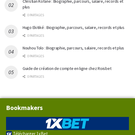
Christian Kofane : Biographie, parcours, salaire, records et
plus
0 PARTAGES
Hugo Ekitiké : Biographie, parcours, salaire, records et plus
0 PARTAGES
Nouhou Tolo : Biographie, parcours, salaire, records et plus
0 PARTAGES
Guide de création de compte en ligne chez Roisbet
0 PARTAGES
Bookmakers
Télécharger 1xBet