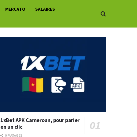
MERCATO
SALAIRES
1xBet APK Cameroun, pour parier
en un clic
0 PARTAGES