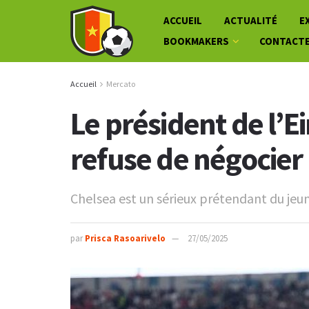
ACCUEIL
ACTUALITÉ
E
BOOKMAKERS
CONTACT
Accueil
Mercato
Le président de l’E
refuse de négocier l
Chelsea est un sérieux prétendant du jeu
par
Prisca Rasoarivelo
27/05/2025