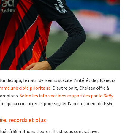
undesliga, le natif de Reims suscite l’intérêt de plusieurs
mme une cible prioritaire
. D’autre part, Chelsea offre à
champions.
Selon les informations rapportées par le
Daily
incipaux concurrents pour signer l’ancien joueur du PSG.
re, records et plus
luée à 55 millions d’euros. Il est sous contrat avec