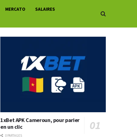
MERCATO
SALAIRES
1xBet APK Cameroun, pour parier
en un clic
0 PARTAGES