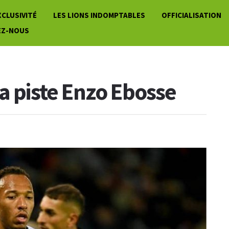
XCLUSIVITÉ
LES LIONS INDOMPTABLES
OFFICIALISATION
EZ-NOUS
a piste Enzo Ebosse