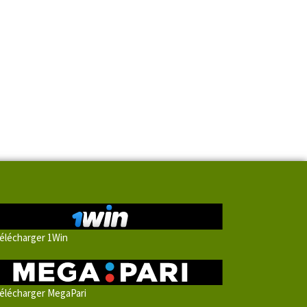
élécharger 1Win
élécharger MegaPari