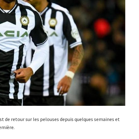
st de retour sur les pelouses depuis quelques semaines et
emière.