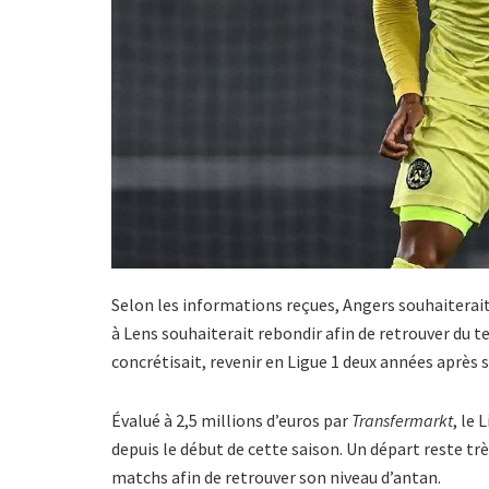
Selon les informations reçues, Angers souhaiterait
à Lens souhaiterait rebondir afin de retrouver du te
concrétisait, revenir en Ligue 1 deux années après 
Évalué à 2,5 millions d’euros par
Transfermarkt
, le
depuis le début de cette saison. Un départ reste tr
matchs afin de retrouver son niveau d’antan.