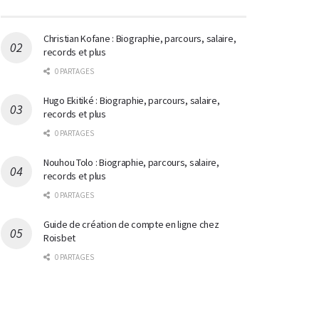
Christian Kofane : Biographie, parcours, salaire,
records et plus
0 PARTAGES
Hugo Ekitiké : Biographie, parcours, salaire,
records et plus
0 PARTAGES
Nouhou Tolo : Biographie, parcours, salaire,
records et plus
0 PARTAGES
Guide de création de compte en ligne chez
Roisbet
0 PARTAGES