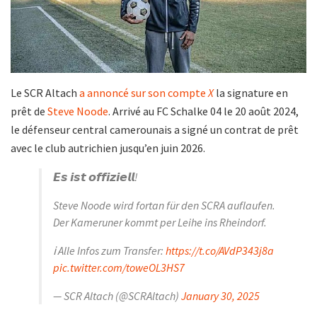
Le SCR Altach
a annoncé sur son compte
X
la signature en
prêt de
Steve Noode
. Arrivé au FC Schalke 04 le 20 août 2024,
le défenseur central camerounais a signé un contrat de prêt
avec le club autrichien jusqu’en juin 2026.
𝙀𝙨 𝙞𝙨𝙩 𝙤𝙛𝙛𝙞𝙯𝙞𝙚𝙡𝙡!
Steve Noode wird fortan für den SCRA auflaufen.
Der Kameruner kommt per Leihe ins Rheindorf.
ℹ Alle Infos zum Transfer:
https://t.co/AVdP343j8a
pic.twitter.com/toweOL3HS7
— SCR Altach (@SCRAltach)
January 30, 2025