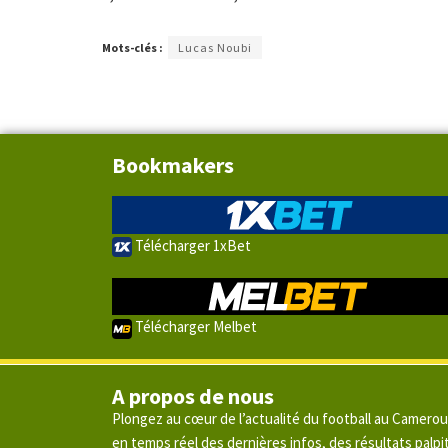
Mots-clés :
Lucas Noubi
Bookmakers
Télécharger 1xBet
Télécharger Melbet
A propos de nous
Plongez au cœur de l’actualité du football au Camero
en temps réel des dernières infos, des résultats pal