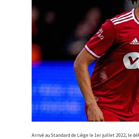
Arrivé au Standard de Liège le 1er juillet 2022, le