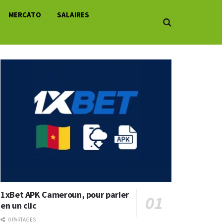
MERCATO
SALAIRES
1xBet APK Cameroun, pour parier
en un clic
0 PARTAGES