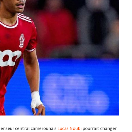
 défenseur central camerounais
Lucas Noubi
pourrait changer