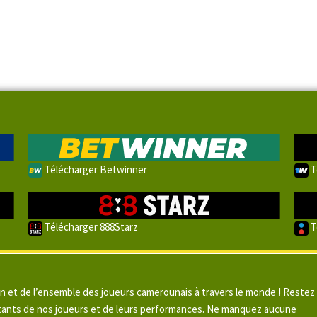
Télécharger Betwinner
T
Télécharger 888Starz
T
un et de l’ensemble des joueurs camerounais à travers le monde ! Restez
pitants de nos joueurs et de leurs performances. Ne manquez aucune