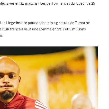
 décisives en 31 matchs). Les performances du joueur de 25
d de Liège insiste pour obtenir la signature de Timothé
Le club français veut une somme entre 3 et 5 millions
ur.