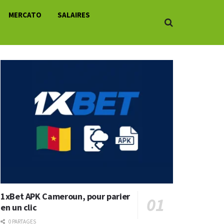
MERCATO
SALAIRES
1xBet APK Cameroun, pour parier
en un clic
0 PARTAGES