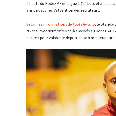
22 buts du Rodez AF en Ligue 2 (17 buts et 5 passes
ans ont attirés l’attention des recruteurs.
Selon les informations de
Foot Mercato
, le Standar
Nkada, avec deux offres déjà envoyés au Rodez AF. 
d’euros pour valider le départ de son meilleur bute