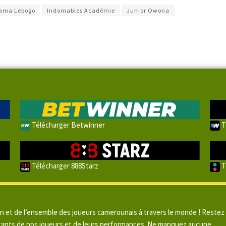
ama Lebogo
Indomables Académie
Junior Owona
Télécharger Betwinner
T
Télécharger 888Starz
T
un et de l’ensemble des joueurs camerounais à travers le monde ! Restez
pitants de nos joueurs et de leurs performances. Ne manquez aucune