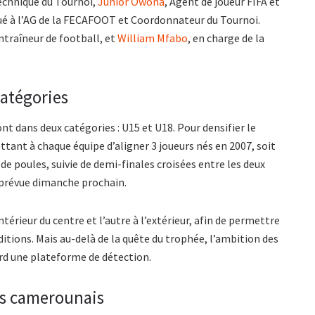
echnique du Tournoi,
Junior Owona
, Agent de joueur FIFA et
ué à l’AG de la FECAFOOT et Coordonnateur du Tournoi.
entraîneur de football, et
William Mfabo
, en charge de la
catégories
nt dans deux catégories : U15 et U18. Pour densifier le
tant à chaque équipe d’aligner 3 joueurs nés en 2007, soit
de poules, suivie de demi-finales croisées entre les deux
 prévue dimanche prochain.
érieur du centre et l’autre à l’extérieur, afin de permettre
itions. Mais au-delà de la quête du trophée, l’ambition des
ord une plateforme de détection.
nts camerounais