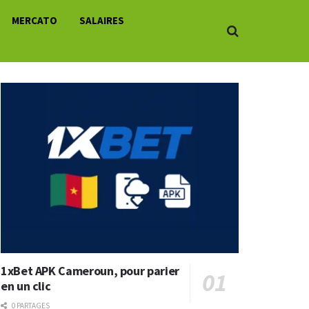
MERCATO
SALAIRES
1xBet APK Cameroun, pour parier
en un clic
0 PARTAGES