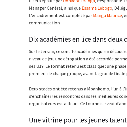
Il sera épaulé par
Donadoni Benga
, Responsable T
Manager Général, ainsi que
Essama Lebogo
, Délég
L’encadrement est complété par
Manga Maurice
, 
communication.
Dix académies en lice dans deux 
Sur le terrain, ce sont 10 académies qui en découdro
niveau de jeu, une dérogation a été accordée permet
des U19. Le format retenu est classique : une phase 
premiers de chaque groupe, avant la grande finale
Deux stades ont été retenus à Mbankomo, l’un à l’int
d’enchaîner les rencontres dans les meilleures cond
organisateurs est ailleurs. Ce tournoi se veut d’ab
Une vitrine pour les jeunes tale