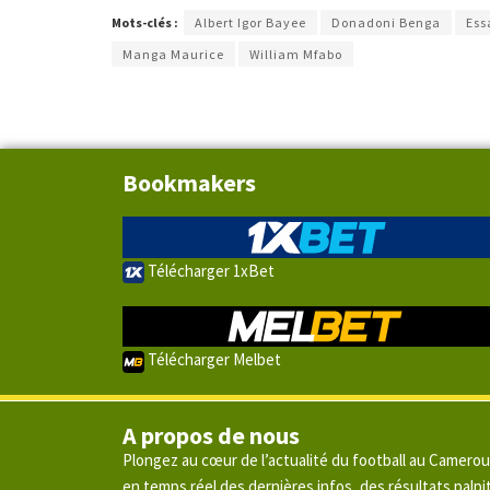
Mots-clés :
Albert Igor Bayee
Donadoni Benga
Ess
Manga Maurice
William Mfabo
Bookmakers
Télécharger 1xBet
Télécharger Melbet
A propos de nous
Plongez au cœur de l’actualité du football au Camero
en temps réel des dernières infos, des résultats pal