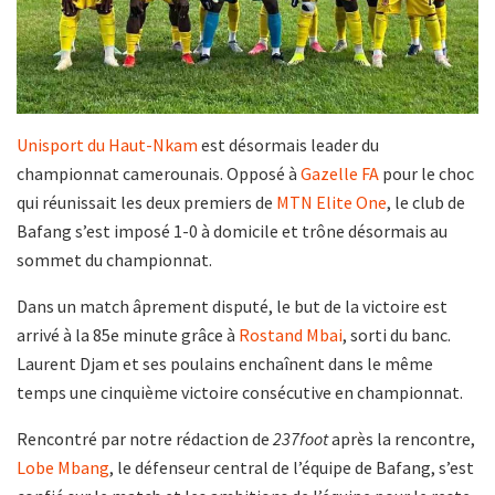
Unisport du Haut-Nkam
est désormais leader du
championnat camerounais. Opposé à
Gazelle FA
pour le choc
qui réunissait les deux premiers de
MTN Elite One
, le club de
Bafang s’est imposé 1-0 à domicile et trône désormais au
sommet du championnat.
Dans un match âprement disputé, le but de la victoire est
arrivé à la 85e minute grâce à
Rostand Mbai
, sorti du banc.
Laurent Djam et ses poulains enchaînent dans le même
temps une cinquième victoire consécutive en championnat.
Rencontré par notre rédaction de
237foot
après la rencontre,
Lobe Mbang
, le défenseur central de l’équipe de Bafang, s’est