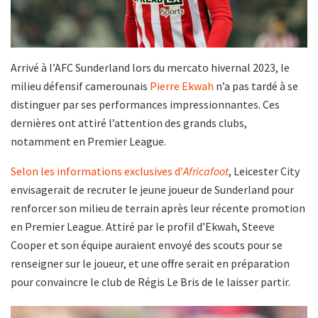
Arrivé à l’AFC Sunderland lors du mercato hivernal 2023, le
milieu défensif camerounais
Pierre Ekwah
n’a pas tardé à se
distinguer par ses performances impressionnantes. Ces
dernières ont attiré l’attention des grands clubs,
notamment en Premier League.
Selon les informations exclusives d’
Africafoot
, Leicester City
envisagerait de recruter le jeune joueur de Sunderland pour
renforcer son milieu de terrain après leur récente promotion
en Premier League. Attiré par le profil d’Ekwah, Steeve
Cooper et son équipe auraient envoyé des scouts pour se
renseigner sur le joueur, et une offre serait en préparation
pour convaincre le club de Régis Le Bris de le laisser partir.