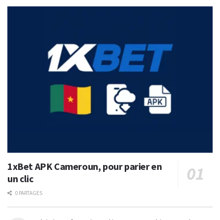
1xBet APK Cameroun, pour parier en
un clic
0 PARTAGES