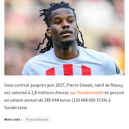
Sous contrat jusqu’en juin 2027, Pierre Ekwah, natif de Massy,
est valorisé à 2,8 millions d’euros
sur
Transfermarkt
et perçoit
un salaire annuel de 185 644 euros (120 668 600 FCFA) à
Sunderland.
Mots-clés :
Pierre Ekwah