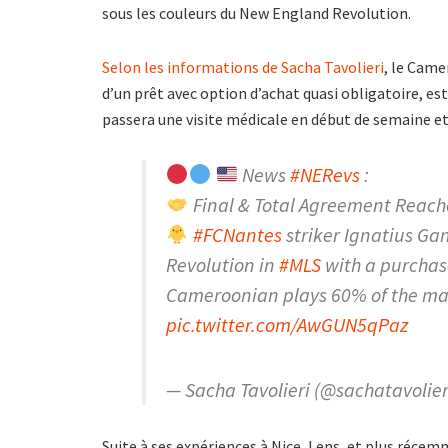
sous les couleurs du New England Revolution.
Selon les informations de Sacha Tavolieri
, le Camer
d’un prêt avec option d’achat quasi obligatoire, est
passera une visite médicale en début de semaine et 
News
#NERevs
:
Final & Total Agreement Reache
#FCNantes
striker Ignatius Ga
Revolution in
#MLS
with a purchas
Cameroonian plays 60% of the ma
pic.twitter.com/AwGUN5qPaz
— Sacha Tavolieri (@sachatavolier
Suite à ses expériences à Nice, Lens, et plus récemm