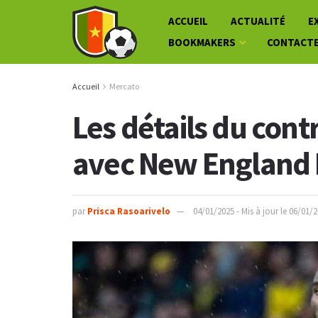
ACCUEIL
ACTUALITÉ
E
BOOKMAKERS
CONTACT
Accueil
Mercato
Les détails du cont
avec New England 
par
Prisca Rasoarivelo
04/01/2025 - Mis à jour le 06/01/