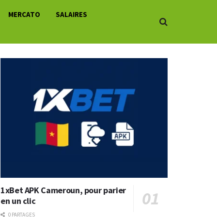
MERCATO
SALAIRES
1xBet APK Cameroun, pour parier
en un clic
0 PARTAGES