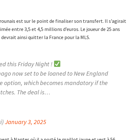
ounais est sur le point de finaliser son transfert. Il s’agirait
imée entre 3,5 et 4,5 millions d’euros. Le joueur de 25 ans
devrait ainsi quitter la France pour la MLS.
d this Friday Night !
nago now set to be loaned to New England
e option, which becomes mandatory if the
tches. The deal is…
i)
January 3, 2025
ent à Nantes où il a porté le maillot jaune et vert à 56