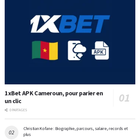
1xBet APK Cameroun, pour parier en
un clic
0 PARTAGES
Christian Kofane : Biographie, parcours, salaire, records et
plus