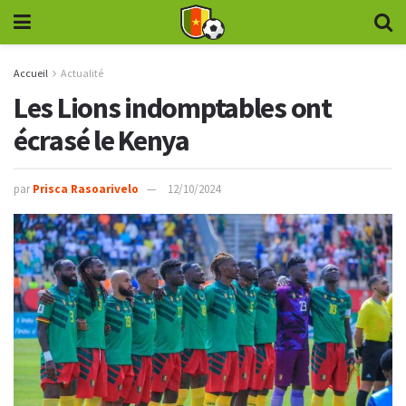
Accueil
Actualité
Les Lions indomptables ont
écrasé le Kenya
par
Prisca Rasoarivelo
12/10/2024