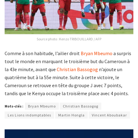
Source photo : Kenzo TRIBOUILLARD / AFP
Comme à son habitude, l’ailier droit
Bryan Mbeumo
a surpris
tout le monde en marquant le troisième but du Cameroun à
la 43e minute, avant que
Christian Bassogog
n’ajoute un
quatrième but à la 55e minute. Suite à cette victoire, le
Cameroun se retrouve en tête du groupe J avec 7 points,
tandis que le Kenya occupe la troisième place avec 4 points.
Mots-clés :
Bryan Mbeumo
Christian Bassogog
Les Lions indomptables
Martin Hongla
Vincent Aboubakar