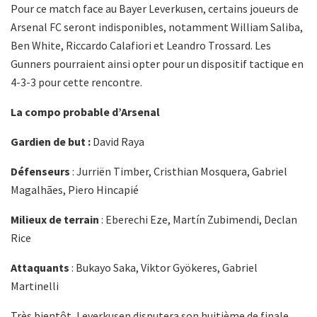
Pour ce match face au Bayer Leverkusen, certains joueurs de
Arsenal FC seront indisponibles, notamment William Saliba,
Ben White, Riccardo Calafiori et Leandro Trossard. Les
Gunners pourraient ainsi opter pour un dispositif tactique en
4-3-3 pour cette rencontre.
La compo probable d’Arsenal
Gardien de but :
David Raya
Défenseurs
: Jurriën Timber, Cristhian Mosquera, Gabriel
Magalhães, Piero Hincapié
Milieux de terrain
: Eberechi Eze, Martín Zubimendi, Declan
Rice
Attaquants
: Bukayo Saka, Viktor Gyökeres, Gabriel
Martinelli
Très bientôt, Leverkusen disputera son huitième de finale