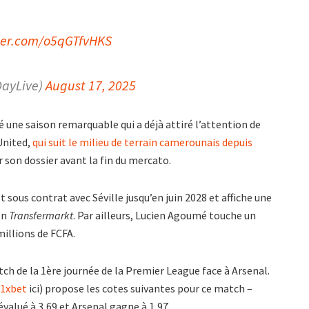
tter.com/o5qGTfvHKS
DayLive)
August 17, 2025
 une saison remarquable qui a déjà attiré l’attention de
United,
qui suit le milieu de terrain camerounais depuis
r son dossier avant la fin du mercato.
st sous contrat avec Séville jusqu’en juin 2028 et affiche une
on
Transfermarkt
. Par ailleurs, Lucien Agoumé touche un
millions de FCFA.
h de la 1ère journée de la Premier League face à Arsenal.
 1xbet
ici) propose les cotes suivantes pour ce match –
valué à 3,69 et Arsenal gagne à 1,97.