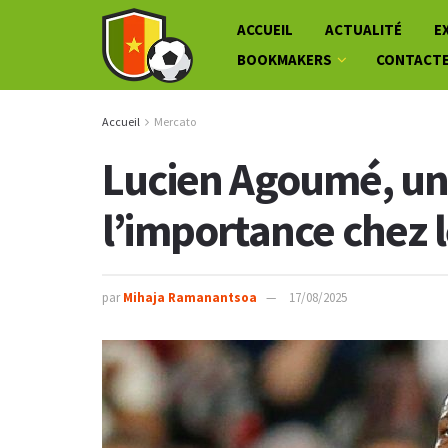
ACCUEIL
ACTUALITÉ
E
BOOKMAKERS
CONTACT
Accueil
Mercato
Lucien Agoumé, un
l’importance chez l
par
Mihaja Ramanantsoa
17/08/2025