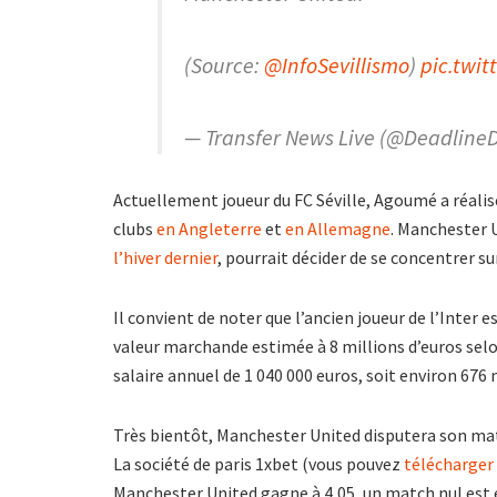
(Source:
@InfoSevillismo
)
pic.twi
— Transfer News Live (@Deadline
Actuellement joueur du FC Séville, Agoumé a réalisé
clubs
en Angleterre
et
en Allemagne
. Manchester 
l’hiver dernier
, pourrait décider de se concentrer su
Il convient de noter que l’ancien joueur de l’Inter e
valeur marchande estimée à 8 millions d’euros sel
salaire annuel de 1 040 000 euros, soit environ 676 
Très bientôt, Manchester United disputera son matc
La société de paris 1xbet (vous pouvez
télécharger
Manchester United gagne à 4,05, un match nul est é