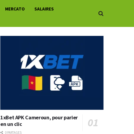
MERCATO
SALAIRES
1xBet APK Cameroun, pour parier
en un clic
0 PARTAGES