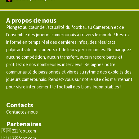
A propos de nous
Plongez au cœur de l’actualité du football au Cameroun et de
l’ensemble des joueurs camerounais à travers le monde ! Restez
informé en temps réel des dernières infos, des résultats
palpitants de nos joueurs et de leurs performances. Ne manquez
aucune compétition, aucun transfert, aucun record battu et
profitez de nos nombreuses interviews. Rejoignez notre
communauté de passionnés et vibrez au rythme des exploits des
joueurs camerounais. Rendez-vous sur notre site dès maintenant
pour vivre intensément le football des Lions Indomptables !
Contacts
Contactez-nous
Partenaires
221foot.com
225foot.com