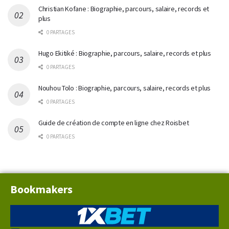
Christian Kofane : Biographie, parcours, salaire, records et
plus
0 PARTAGES
Hugo Ekitiké : Biographie, parcours, salaire, records et plus
0 PARTAGES
Nouhou Tolo : Biographie, parcours, salaire, records et plus
0 PARTAGES
Guide de création de compte en ligne chez Roisbet
0 PARTAGES
Bookmakers