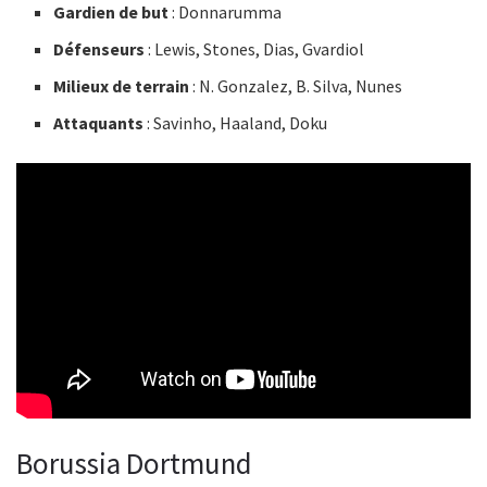
Gardien de but
: Donnarumma
Défenseurs
: Lewis, Stones, Dias, Gvardiol
Milieux de terrain
: N. Gonzalez, B. Silva, Nunes
Attaquants
: Savinho, Haaland, Doku
Borussia Dortmund