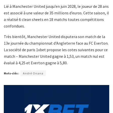
Lié à Manchester United jusqu’en juin 2028, le joueur de 28 ans
est associé à une valeur de 35 millions d’euros. Cette saison, il
a réalisé 6 clean sheets en 18 matchs toutes compétitions
confondues.
Très bientôt, Manchester United disputera son match de la
13e journée du championnat d’Angleterre face au FC Everton.
La société de paris 1xbet propose les cotes suivantes pour ce
match – Manchester United gagne à 1,53, un match nul est
évalué à 4,25 et Everton gagne à 5,80.
Mots-clés :
André Onana