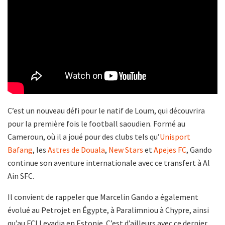
C’est un nouveau défi pour le natif de Loum, qui découvrira
pour la première fois le football saoudien. Formé au
Cameroun, où il a joué pour des clubs tels qu’
Unisport
Bafang
, les
Astres de Douala
,
New Stars
et
Apejes FC
, Gando
continue son aventure internationale avec ce transfert à Al
Ain SFC.
Il convient de rappeler que Marcelin Gando a également
évolué au Petrojet en Égypte, à Paralimniou à Chypre, ainsi
qu’au FCI Levadia en Estonie. C’est d’ailleurs avec ce dernier