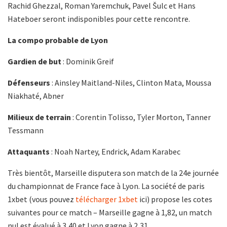
Rachid Ghezzal, Roman Yaremchuk, Pavel Šulc et Hans
Hateboer seront indisponibles pour cette rencontre.
La compo probable de Lyon
Gardien de but
: Dominik Greif
Défenseurs
: Ainsley Maitland-Niles, Clinton Mata, Moussa
Niakhaté, Abner
Milieux de terrain
: Corentin Tolisso, Tyler Morton, Tanner
Tessmann
Attaquants
: Noah Nartey, Endrick, Adam Karabec
Très bientôt, Marseille disputera son match de la 24e journée
du championnat de France face à Lyon. La société de paris
1xbet (vous pouvez
télécharger 1xbet
ici) propose les cotes
suivantes pour ce match – Marseille gagne à 1,82, un match
nul est évalué à 3,40 et Lyon gagne à 2,31.