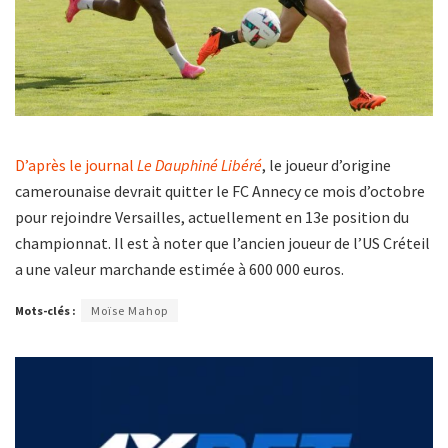
D’après le journal
Le Dauphiné Libéré
, le joueur d’origine
camerounaise devrait quitter le FC Annecy ce mois d’octobre
pour rejoindre Versailles, actuellement en 13e position du
championnat. Il est à noter que l’ancien joueur de l’US Créteil
a une valeur marchande estimée à 600 000 euros.
Mots-clés :
Moïse Mahop