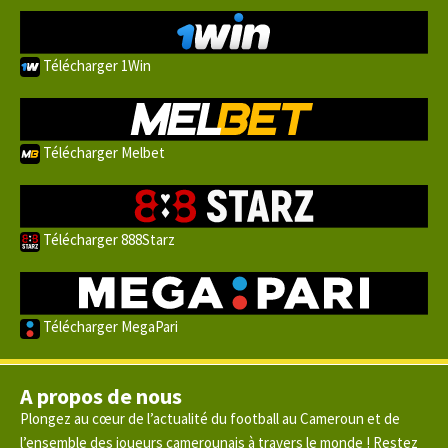
Télécharger 1Win
Télécharger Melbet
Télécharger 888Starz
Télécharger MegaPari
A propos de nous
Plongez au cœur de l’actualité du football au Cameroun et de
l’ensemble des joueurs camerounais à travers le monde ! Restez