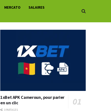
MERCATO
SALAIRES
1xBet APK Cameroun, pour parier
en un clic
0 PARTAGES