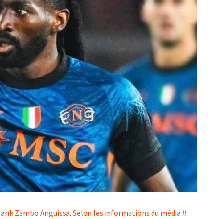
rank Zambo Anguissa
.
Selon les informations du média
Il