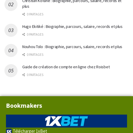
Christian Kofane : Biographie, parcours, salaire, records et
plus
0 PARTAGES
Hugo Ekitiké : Biographie, parcours, salaire, records et plus
0 PARTAGES
Nouhou Tolo : Biographie, parcours, salaire, records et plus
0 PARTAGES
Guide de création de compte en ligne chez Roisbet
0 PARTAGES
Bookmakers
Télécharger 1xBet