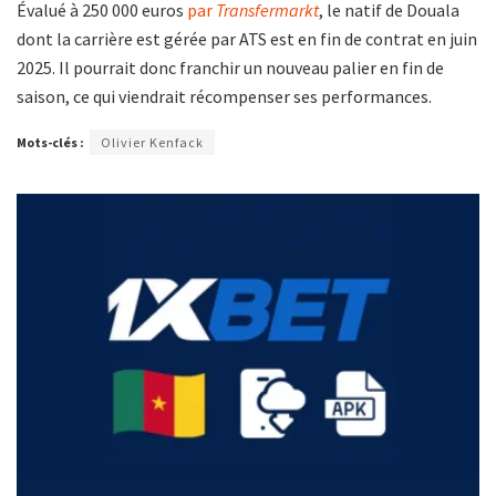
Évalué à 250 000 euros
par
Transfermarkt
, le natif de Douala
dont la carrière est gérée par ATS est en fin de contrat en juin
2025. Il pourrait donc franchir un nouveau palier en fin de
saison, ce qui viendrait récompenser ses performances.
Mots-clés :
Olivier Kenfack